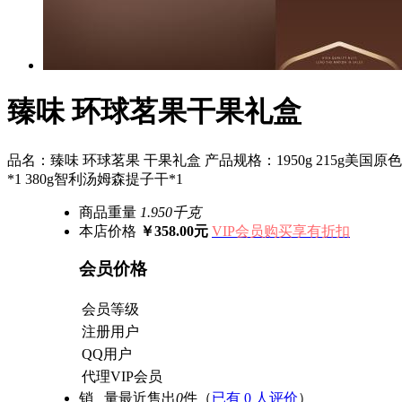
臻味 环球茗果干果礼盒
品名：臻味 环球茗果 干果礼盒 产品规格：1950g 215g美国原色开心
*1 380g智利汤姆森提子干*1
商品重量
1.950千克
本店价格
￥358.00元
VIP会员购买享有折扣
会员价格
会员等级
注册用户
QQ用户
代理VIP会员
销 量
最近售出
0
件
（
已有 0 人评价
）