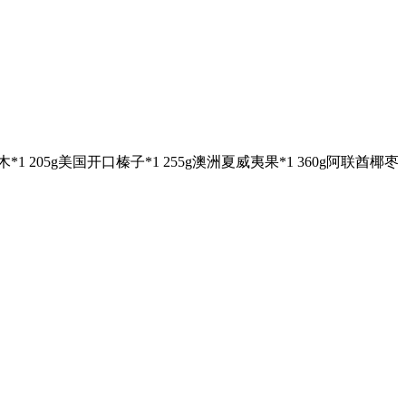
*1 205g美国开口榛子*1 255g澳洲夏威夷果*1 360g阿联酋椰枣