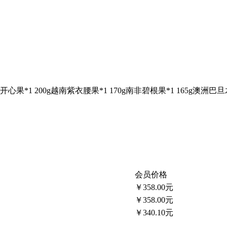
果*1 200g越南紫衣腰果*1 170g南非碧根果*1 165g澳洲巴旦木
会员价格
￥358.00元
￥358.00元
￥340.10元