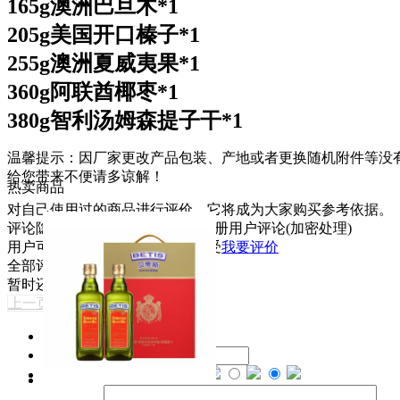
165g澳洲巴旦木*1
205g美国开口榛子*1
255g澳洲夏威夷果*1
360g阿联酋椰枣*1
380g智利汤姆森提子干*1
温馨提示：
因厂家更改产品包装、产地或者更换随机附件等没
给您带来不便请多谅解！
热卖商品
对自己使用过的商品进行评价，它将成为大家购买参考依据。
评论隐私保护：
1.匿名评论；2.注册用户评论(加密处理)
用户可放心发表使用后的心得感受
我要评价
全部评价（0）
暂时还没有任何用户评论
上一页
下一页
用户名
匿名用户
E-mail
评价等级