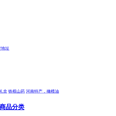
货地址
礼盒
铁棍山药
河南特产，橄榄油
商品分类