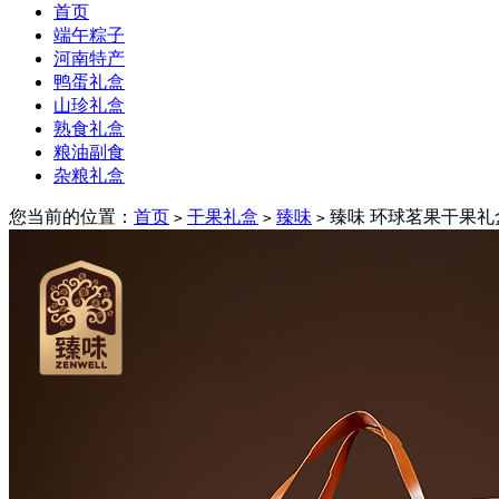
首页
端午粽子
河南特产
鸭蛋礼盒
山珍礼盒
熟食礼盒
粮油副食
杂粮礼盒
您当前的位置：
首页
干果礼盒
臻味
臻味 环球茗果干果礼
>
>
>