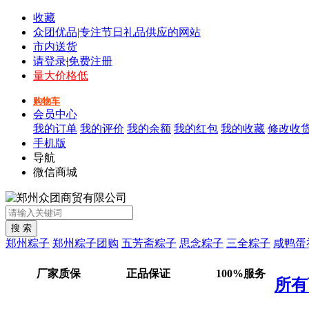
收藏
众团优品|专注节日礼品供应的网站
市内送货
请登录
|
免费注册
量大价格低
购物车
会员中心
我的订单
我的评价
我的余额
我的红包
我的收藏
修改收
手机版
导航
微信商城
郑州粽子
郑州粽子团购
五芳斋粽子
思念粽子
三全粽子
咸鸭蛋
厂家质保
正品保证
100%服务
所有